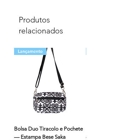
Produtos
relacionados
Lançamento
Lançamento
Bolsa Duo Tiracolo e Pochete
Bolsa Duo Tiracolo e P
— Estampa Bese Saka
— Estampa Aya