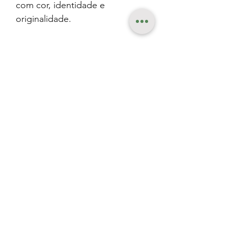
com cor, identidade e
originalidade.
Produtos
relacionados
Lançamento
Lançamento