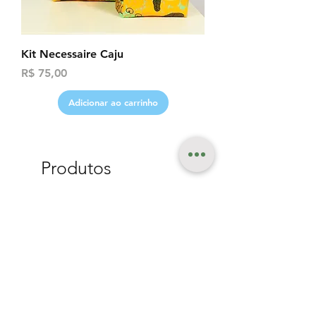
Kit Necessaire Caju
Preço
R$ 75,00
Adicionar ao carrinho
Produtos
relacionados
Lançamento
Lançamento