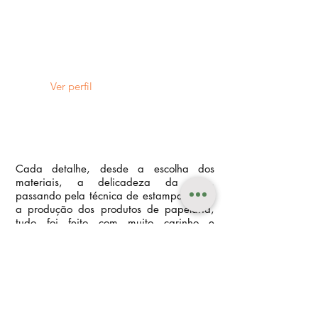
Amamos as técnicas de papelaria
criativa
e artesanal.
Quem ama a arte do feito à mão
também irá se apaixonar
Ver perfil
Cada detalhe, desde a escolha dos
materiais, a delicadeza da arte,
passando pela técnica de estamparia até
a produção dos produtos de papelaria,
tudo foi feito com muito carinho e
dedicação, transbordando criatividade,
sensibilidade, união, afeto, generosidade
e amor.
A árvore Embaúba foi a fonte de
inspiração pela importância que ela tem
na meio ambiente de regenerar o solo e