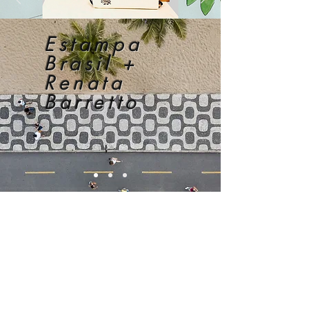
Estampa
Brasil +
Renata
Barretto
O Kit Embaúba
foi criado em
parceria com
Renata Barretto
uma
designer de estampas, desenhista
industrial, amante e admiradora da
arte e da cultura, do artesanato e da